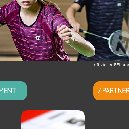
offizieller RSL u
IMENT
/ PARTNE